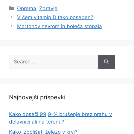
Categories
Oprema
,
Zdravje
V čem vitamin D tako poseben?
Mortonov nevrom in boleča stopala
Search
for:
Najnovejši prispevki
Kako doseči 99,9-% brušenje brez prahu v
delavnici ali na terenu?
Kako izboljšati železo v krvi?