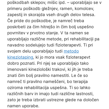
poškodbah sklepov, mišic ipd. – uporabljajo se v
primeru poškodb gležnjev, ramen, komolcev,
zapestij in skorajda vseh drugih delov telesa.
Če pride do poškodbe, je namreč treba
poskrbeti za čim hitrejšo in čim bolj uspešno
povrnitev v prvotno stanje. V ta namen se
uporabljajo različne metode, pri rehabilitaciji pa
navadno sodelujejo tudi fizioterapevti. Ti pri
svojem delu uporabljajo tudi
metodo
kineziotaping
, ki jo mora vsak fizioterapevt
dobro poznati. Pri njej se uporabljajo tako
imenovani kineziološki trakovi, ki jih je treba
znati čim bolj pravilno namestiti. Le če so
namreč ti pravilno nameščeni, bo terapija
oziroma rehabilitacija uspešna. Ti so lahko
različnih barv in imajo tudi različne lastnosti,
zato je treba izbrati ustrezne glede na določen
namen uporabe.