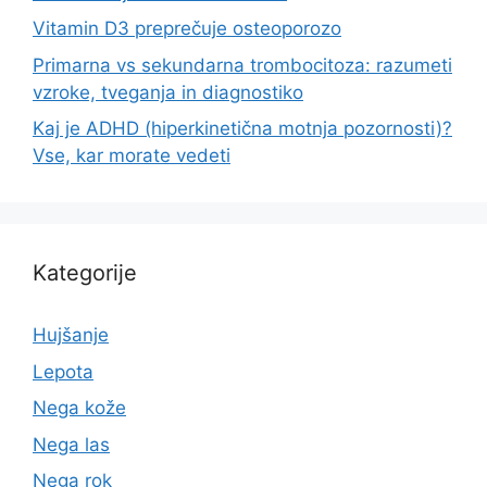
Vitamin D3 preprečuje osteoporozo
Primarna vs sekundarna trombocitoza: razumeti
vzroke, tveganja in diagnostiko
Kaj je ADHD (hiperkinetična motnja pozornosti)?
Vse, kar morate vedeti
Kategorije
Hujšanje
Lepota
Nega kože
Nega las
Nega rok